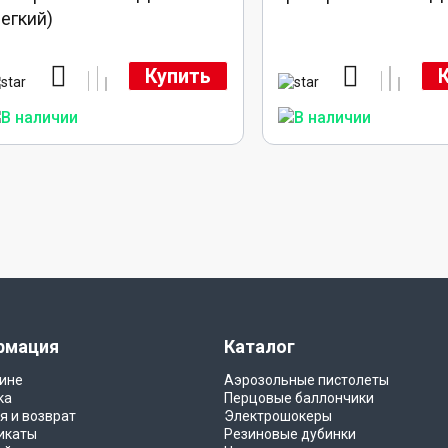
легкий)
Купить
рмация
Каталог
ине
Аэрозольные пистолеты
ка
Перцовые баллончики
я и возврат
Электрошокеры
икаты
Резиновые дубинки