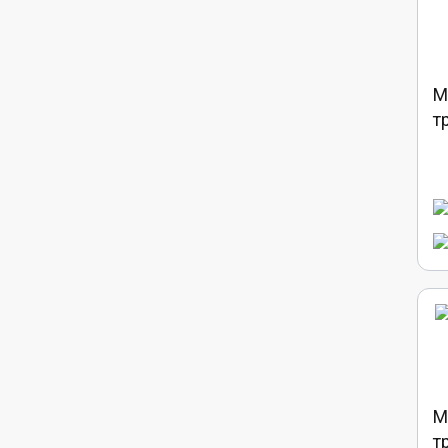
М
т
М
т