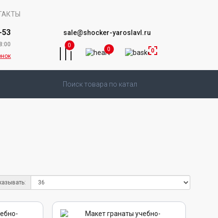
ТАКТЫ
-53
sale@shocker-yaroslavl.ru
8:00
0
0
0
онок
казывать: