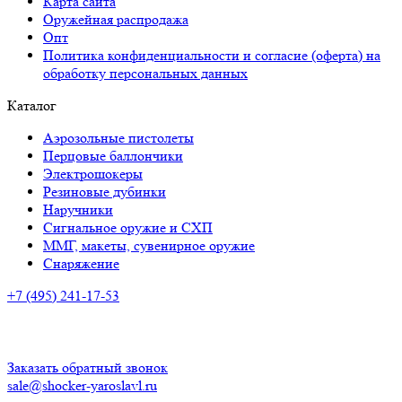
Карта сайта
Оружейная распродажа
Опт
Политика конфиденциальности и согласие (оферта) на
обработку персональных данных
Каталог
Аэрозольные пистолеты
Перцовые баллончики
Электрошокеры
Резиновые дубинки
Наручники
Сигнальное оружие и СХП
ММГ, макеты, сувенирное оружие
Снаряжение
+7 (495) 241-17-53
Адрес:
г. Ярославль, Большая Октябрьская ул., 39
Время работы:
ПН-ПТ: с 10:00 до 20:00
СБ-ВС: с 10.00 до 18.00
Заказать обратный звонок
sale@shocker-yaroslavl.ru